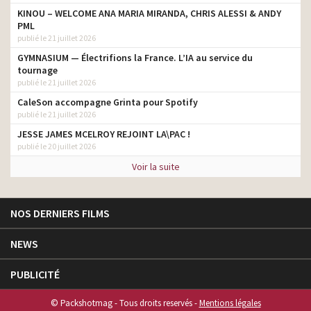
KINOU – WELCOME ANA MARIA MIRANDA, CHRIS ALESSI & ANDY
PML
publié le 21 juillet 2026
GYMNASIUM — Électrifions la France. L’IA au service du
tournage
publié le 21 juillet 2026
CaleSon accompagne Grinta pour Spotify
publié le 21 juillet 2026
JESSE JAMES MCELROY REJOINT LA\PAC !
publié le 20 juillet 2026
Voir la suite
NOS DERNIERS FILMS
NEWS
PUBLICITÉ
© Packshotmag - Tous droits reservés -
Mentions légales