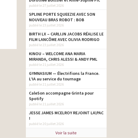
Dorothée Boissier et Anne-Sophie Pic
publié le 27 juillet 2026
SPLINE PORTE SQUEEZIE AVEC SON
NOUVEAU BRAS ROBOT : BOB
publié le 23 juillet 2026
BIRTH LX – CARLIJN JACOBS RÉALISE LE
FILM LANCÔME AVEC OLIVIA RODRIGO
publié le 23 juillet 2026
KINOU – WELCOME ANA MARIA
MIRANDA, CHRIS ALESSI & ANDY PML
publié le 21 juillet 2026
GYMNASIUM — Électrifions la France.
L’IA au service du tournage
publié le 21 juillet 2026
CaleSon accompagne Grinta pour
Spotify
publié le 21 juillet 2026
JESSE JAMES MCELROY REJOINT LA\PAC
!
publié le 20 juillet 2026
Voir la suite