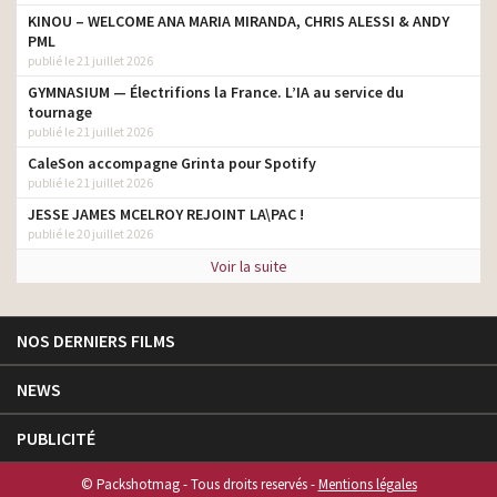
KINOU – WELCOME ANA MARIA MIRANDA, CHRIS ALESSI & ANDY
PML
publié le 21 juillet 2026
GYMNASIUM — Électrifions la France. L’IA au service du
tournage
publié le 21 juillet 2026
CaleSon accompagne Grinta pour Spotify
publié le 21 juillet 2026
JESSE JAMES MCELROY REJOINT LA\PAC !
publié le 20 juillet 2026
Voir la suite
NOS DERNIERS FILMS
NEWS
PUBLICITÉ
© Packshotmag - Tous droits reservés -
Mentions légales