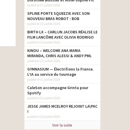
Dorothée Boissier et Anne-Sophie Pic
publié le 27 juillet 2026
SPLINE PORTE SQUEEZIE AVEC SON
NOUVEAU BRAS ROBOT : BOB
publié le 23 juillet 2026
BIRTH LX – CARLIJN JACOBS RÉALISE LE
FILM LANCÔME AVEC OLIVIA RODRIGO
publié le 23 juillet 2026
KINOU – WELCOME ANA MARIA
MIRANDA, CHRIS ALESSI & ANDY PML
publié le 21 juillet 2026
GYMNASIUM — Électrifions la France.
L’IA au service du tournage
publié le 21 juillet 2026
CaleSon accompagne Grinta pour
Spotify
publié le 21 juillet 2026
JESSE JAMES MCELROY REJOINT LA\PAC
!
publié le 20 juillet 2026
Voir la suite