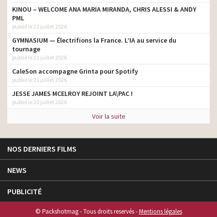
KINOU – WELCOME ANA MARIA MIRANDA, CHRIS ALESSI & ANDY
PML
publié le 21 juillet 2026
GYMNASIUM — Électrifions la France. L’IA au service du
tournage
publié le 21 juillet 2026
CaleSon accompagne Grinta pour Spotify
publié le 21 juillet 2026
JESSE JAMES MCELROY REJOINT LA\PAC !
publié le 20 juillet 2026
Voir la suite
NOS DERNIERS FILMS
NEWS
PUBLICITÉ
© Packshotmag - Tous droits reservés -
Mentions légales