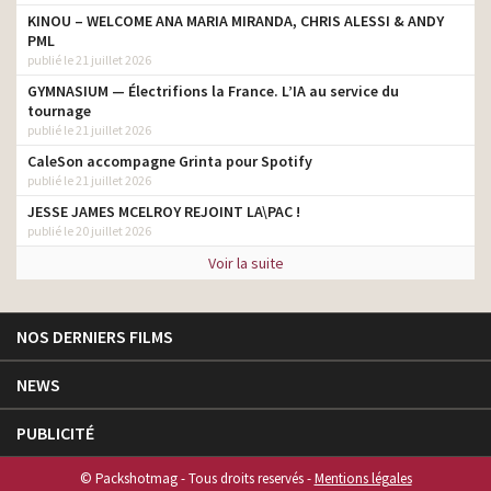
KINOU – WELCOME ANA MARIA MIRANDA, CHRIS ALESSI & ANDY
PML
publié le 21 juillet 2026
GYMNASIUM — Électrifions la France. L’IA au service du
tournage
publié le 21 juillet 2026
CaleSon accompagne Grinta pour Spotify
publié le 21 juillet 2026
JESSE JAMES MCELROY REJOINT LA\PAC !
publié le 20 juillet 2026
Voir la suite
NOS DERNIERS FILMS
NEWS
PUBLICITÉ
© Packshotmag - Tous droits reservés -
Mentions légales