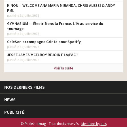
KINOU – WELCOME ANA MARIA MIRANDA, CHRIS ALESSI & ANDY
PML
publié le 21 juillet 2026
GYMNASIUM — Électrifions la France. L’IA au service du
tournage
publié le 21 juillet 2026
CaleSon accompagne Grinta pour Spotify
publié le 21 juillet 2026
JESSE JAMES MCELROY REJOINT LA\PAC !
publié le 20 juillet 2026
Voir la suite
NOS DERNIERS FILMS
NEWS
PUBLICITÉ
© Packshotmag - Tous droits reservés -
Mentions légales