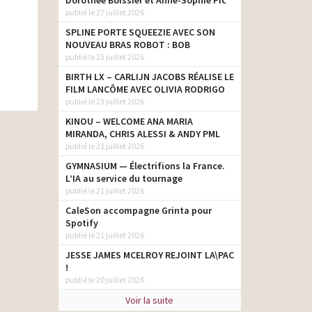
Dorothée Boissier et Anne-Sophie Pic
publié le 27 juillet 2026
SPLINE PORTE SQUEEZIE AVEC SON
NOUVEAU BRAS ROBOT : BOB
publié le 23 juillet 2026
BIRTH LX – CARLIJN JACOBS RÉALISE LE
FILM LANCÔME AVEC OLIVIA RODRIGO
publié le 23 juillet 2026
KINOU – WELCOME ANA MARIA
MIRANDA, CHRIS ALESSI & ANDY PML
publié le 21 juillet 2026
GYMNASIUM — Électrifions la France.
L’IA au service du tournage
publié le 21 juillet 2026
CaleSon accompagne Grinta pour
Spotify
publié le 21 juillet 2026
JESSE JAMES MCELROY REJOINT LA\PAC
!
publié le 20 juillet 2026
Voir la suite