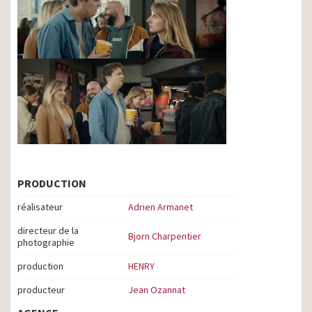
PRODUCTION
réalisateur
Adrien Armanet
directeur de la
Bjorn Charpentier
photographie
production
HENRY
producteur
Jean Ozannat