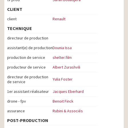
CLIENT
client
Renault
TECHNIQUE
directeur de production
assistant(e) de production
Dounia Issa
production de service
shelter.film
producteur de service
Albert Zurashvili
directeur de production
Yulia Foster
de service
1er assistant réalisateur
Jacques Eberhard
drone - fpv
Benoit Finck
assurance
Rubini & Associés
POST-PRODUCTION