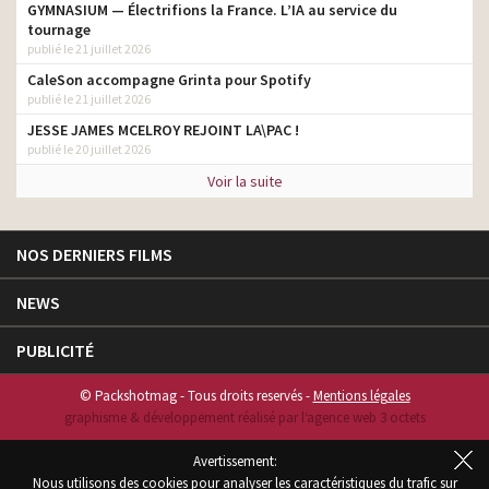
GYMNASIUM — Électrifions la France. L’IA au service du
tournage
publié le 21 juillet 2026
CaleSon accompagne Grinta pour Spotify
publié le 21 juillet 2026
JESSE JAMES MCELROY REJOINT LA\PAC !
publié le 20 juillet 2026
Voir la suite
NOS DERNIERS FILMS
NEWS
PUBLICITÉ
© Packshotmag - Tous droits reservés -
Mentions légales
graphisme & développement réalisé par l‘agence web 3 octets
Avertissement:
Nous utilisons des cookies pour analyser les caractéristiques du trafic sur