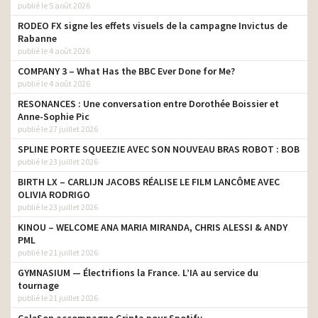
publié le 5 août 2026
RODEO FX signe les effets visuels de la campagne Invictus de
Rabanne
publié le 4 août 2026
COMPANY 3 – What Has the BBC Ever Done for Me?
publié le 4 août 2026
RESONANCES : Une conversation entre Dorothée Boissier et
Anne-Sophie Pic
publié le 27 juillet 2026
SPLINE PORTE SQUEEZIE AVEC SON NOUVEAU BRAS ROBOT : BOB
publié le 23 juillet 2026
BIRTH LX – CARLIJN JACOBS RÉALISE LE FILM LANCÔME AVEC
OLIVIA RODRIGO
publié le 23 juillet 2026
KINOU – WELCOME ANA MARIA MIRANDA, CHRIS ALESSI & ANDY
PML
publié le 21 juillet 2026
GYMNASIUM — Électrifions la France. L’IA au service du
tournage
publié le 21 juillet 2026
CaleSon accompagne Grinta pour Spotify