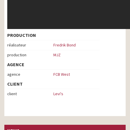
PRODUCTION
réalisateur
Fredrik Bond
production
MJZ
AGENCE
agence
FCB West
CLIENT
client
Levi's