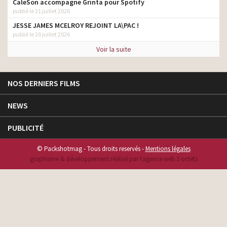
CaleSon accompagne Grinta pour Spotify
publié le 21 juillet 2026
JESSE JAMES MCELROY REJOINT LA\PAC !
publié le 20 juillet 2026
Voir la suite
NOS DERNIERS FILMS
NEWS
PUBLICITÉ
© Packshotmag - Tous droits reservés -
Mentions légales
graphisme & développement réalisé par l‘agence web 3 octets