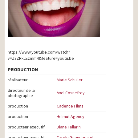
https://www.youtube.com/watch?
v=Z3ZRkLEzmm4&feature=youtu.be
PRODUCTION
réalisateur
Marie Schuller
directeur de la
Axel Cosnefroy
photographie
production
Cadence Films
production
Helmut Agency
producteur executif
Diane Tellarini
producteur executif
Carole Guenebeaud