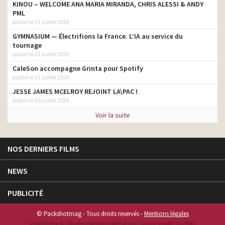
KINOU – WELCOME ANA MARIA MIRANDA, CHRIS ALESSI & ANDY
PML
publié le 21 juillet 2026
GYMNASIUM — Électrifions la France. L’IA au service du
tournage
publié le 21 juillet 2026
CaleSon accompagne Grinta pour Spotify
publié le 21 juillet 2026
JESSE JAMES MCELROY REJOINT LA\PAC !
publié le 20 juillet 2026
Voir la suite
NOS DERNIERS FILMS
NEWS
PUBLICITÉ
© Packshotmag - Tous droits reservés -
Mentions légales
graphisme & développement réalisé par l‘agence web 3 octets