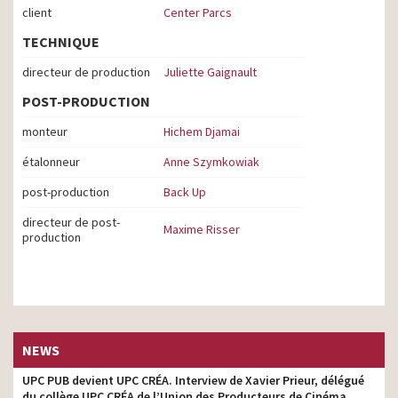
client
Center Parcs
TECHNIQUE
directeur de production
Juliette Gaignault
POST-PRODUCTION
monteur
Hichem Djamai
étalonneur
Anne Szymkowiak
post-production
Back Up
directeur de post-
Maxime Risser
production
NEWS
UPC PUB devient UPC CRÉA. Interview de Xavier Prieur, délégué
du collège UPC CRÉA de l’Union des Producteurs de Cinéma