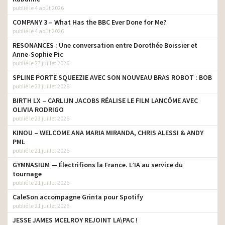
publié le 4 août 2026
COMPANY 3 – What Has the BBC Ever Done for Me?
publié le 4 août 2026
RESONANCES : Une conversation entre Dorothée Boissier et
Anne-Sophie Pic
publié le 27 juillet 2026
SPLINE PORTE SQUEEZIE AVEC SON NOUVEAU BRAS ROBOT : BOB
publié le 23 juillet 2026
BIRTH LX – CARLIJN JACOBS RÉALISE LE FILM LANCÔME AVEC
OLIVIA RODRIGO
publié le 23 juillet 2026
KINOU – WELCOME ANA MARIA MIRANDA, CHRIS ALESSI & ANDY
PML
publié le 21 juillet 2026
GYMNASIUM — Électrifions la France. L’IA au service du
tournage
publié le 21 juillet 2026
CaleSon accompagne Grinta pour Spotify
publié le 21 juillet 2026
JESSE JAMES MCELROY REJOINT LA\PAC !