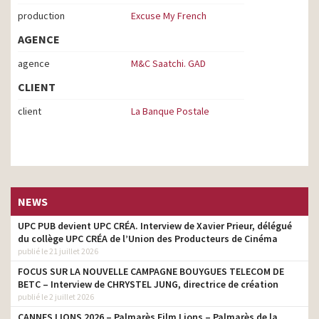
production
Excuse My French
AGENCE
agence
M&C Saatchi. GAD
CLIENT
client
La Banque Postale
NEWS
UPC PUB devient UPC CRÉA. Interview de Xavier Prieur, délégué
du collège UPC CRÉA de l’Union des Producteurs de Cinéma
publié le 21 juillet 2026
FOCUS SUR LA NOUVELLE CAMPAGNE BOUYGUES TELECOM DE
BETC – Interview de CHRYSTEL JUNG, directrice de création
publié le 2 juillet 2026
CANNES LIONS 2026 – Palmarès Film Lions – Palmarès de la