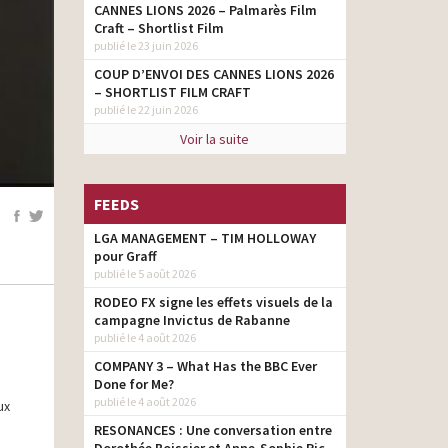
CANNES LIONS 2026 – Palmarès Film
Craft – Shortlist Film
publié le 23 juin 2026
COUP D’ENVOI DES CANNES LIONS 2026
– SHORTLIST FILM CRAFT
publié le 22 juin 2026
Voir la suite
FEEDS
LGA MANAGEMENT – TIM HOLLOWAY
pour Graff
publié le 5 août 2026
RODEO FX signe les effets visuels de la
campagne Invictus de Rabanne
publié le 4 août 2026
COMPANY 3 – What Has the BBC Ever
Done for Me?
publié le 4 août 2026
ux
RESONANCES : Une conversation entre