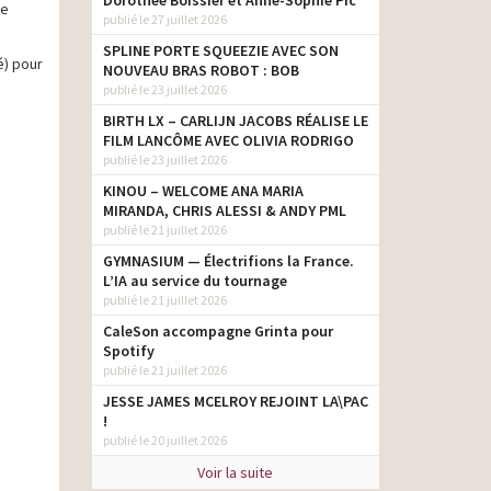
Dorothée Boissier et Anne-Sophie Pic
ne
publié le 27 juillet 2026
SPLINE PORTE SQUEEZIE AVEC SON
é) pour
NOUVEAU BRAS ROBOT : BOB
publié le 23 juillet 2026
BIRTH LX – CARLIJN JACOBS RÉALISE LE
FILM LANCÔME AVEC OLIVIA RODRIGO
publié le 23 juillet 2026
KINOU – WELCOME ANA MARIA
MIRANDA, CHRIS ALESSI & ANDY PML
publié le 21 juillet 2026
GYMNASIUM — Électrifions la France.
L’IA au service du tournage
publié le 21 juillet 2026
CaleSon accompagne Grinta pour
Spotify
publié le 21 juillet 2026
JESSE JAMES MCELROY REJOINT LA\PAC
!
publié le 20 juillet 2026
Voir la suite