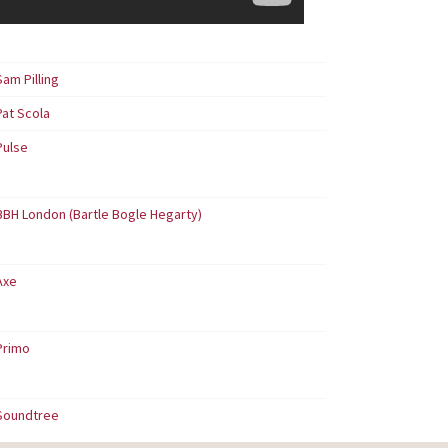
Sam Pilling
Pat Scola
Pulse
BBH London (Bartle Bogle Hegarty)
Axe
Primo
Soundtree