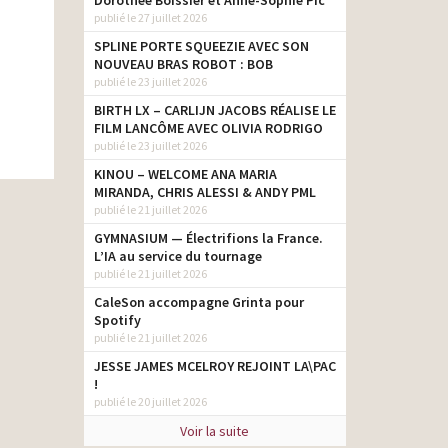
Dorothée Boissier et Anne-Sophie Pic
publié le 27 juillet 2026
SPLINE PORTE SQUEEZIE AVEC SON
NOUVEAU BRAS ROBOT : BOB
publié le 23 juillet 2026
BIRTH LX – CARLIJN JACOBS RÉALISE LE
FILM LANCÔME AVEC OLIVIA RODRIGO
publié le 23 juillet 2026
KINOU – WELCOME ANA MARIA
MIRANDA, CHRIS ALESSI & ANDY PML
publié le 21 juillet 2026
GYMNASIUM — Électrifions la France.
L’IA au service du tournage
publié le 21 juillet 2026
CaleSon accompagne Grinta pour
Spotify
publié le 21 juillet 2026
JESSE JAMES MCELROY REJOINT LA\PAC
!
publié le 20 juillet 2026
Voir la suite