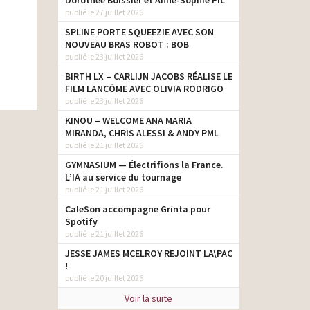
Dorothée Boissier et Anne-Sophie Pic
publié le 27 juillet 2026
SPLINE PORTE SQUEEZIE AVEC SON
NOUVEAU BRAS ROBOT : BOB
publié le 23 juillet 2026
BIRTH LX – CARLIJN JACOBS RÉALISE LE
FILM LANCÔME AVEC OLIVIA RODRIGO
publié le 23 juillet 2026
KINOU – WELCOME ANA MARIA
MIRANDA, CHRIS ALESSI & ANDY PML
publié le 21 juillet 2026
GYMNASIUM — Électrifions la France.
L’IA au service du tournage
publié le 21 juillet 2026
CaleSon accompagne Grinta pour
Spotify
publié le 21 juillet 2026
JESSE JAMES MCELROY REJOINT LA\PAC
!
publié le 20 juillet 2026
Voir la suite